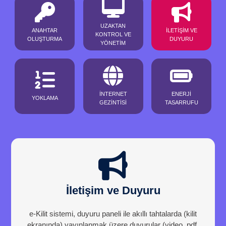
UZAKTAN
ANAHTAR
İLETİŞİM VE
KONTROL VE
OLUŞTURMA
DUYURU
YÖNETİM
İNTERNET
ENERJİ
YOKLAMA
GEZİNTİSİ
TASARRUFU
İletişim ve Duyuru
e-Kilit sistemi, duyuru paneli ile akıllı tahtalarda (kilit
ekranında) yayınlanmak üzere duyurular (video, pdf,